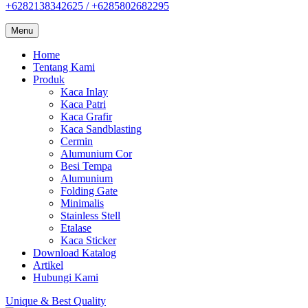
+6282138342625 / +6285802682295
Menu
Home
Tentang Kami
Produk
Kaca Inlay
Kaca Patri
Kaca Grafir
Kaca Sandblasting
Cermin
Alumunium Cor
Besi Tempa
Alumunium
Folding Gate
Minimalis
Stainless Stell
Etalase
Kaca Sticker
Download Katalog
Artikel
Hubungi Kami
Unique & Best Quality