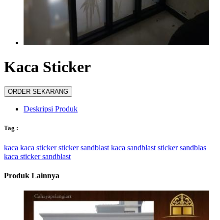
Kaca Sticker
Deskripsi Produk
Tag :
kaca
kaca sticker
sticker
sandblast
kaca sandblast
sticker sandblas
kaca sticker sandblast
Produk Lainnya