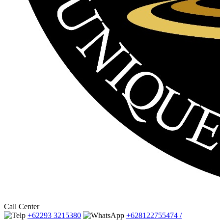
Call Center
+62293 3215380
+628122755474 /